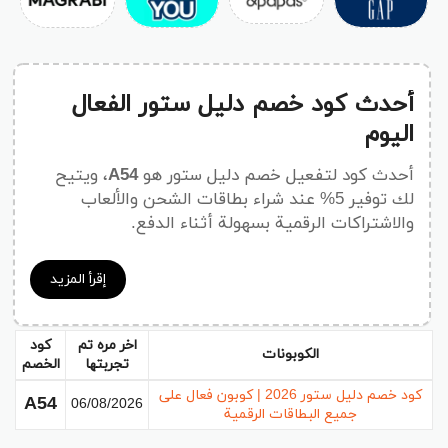
أحدث كود خصم دليل ستور الفعال
اليوم
أحدث كود لتفعيل خصم دليل ستور هو
A54
، ويتيح
لك توفير 5% عند شراء بطاقات الشحن والألعاب
والاشتراكات الرقمية بسهولة أثناء الدفع.
ما هو كود خصم دليل ستور 2026؟
إقرأ المزيد
يُعد كود خصم دليل ستور 2026 من أقوى كوبونات
الخصم التي يبحث عنها المستخدمون للحصول على
اخر مره تم
كود
الكوبونات
تخفيض مباشر على البطاقات الرقمية داخل متجر
تجربتها
الخصم
daleelstore، حيث يوفر
كوبون A54
خصم 5% عند
كود خصم دليل ستور 2026 | كوبون فعال على
A54
06/08/2026
الشراء من المتجر على مختلف المنتجات الرقمية.
جميع البطاقات الرقمية
ويُستخدم هذا الكود بشكل واسع من العملاء في