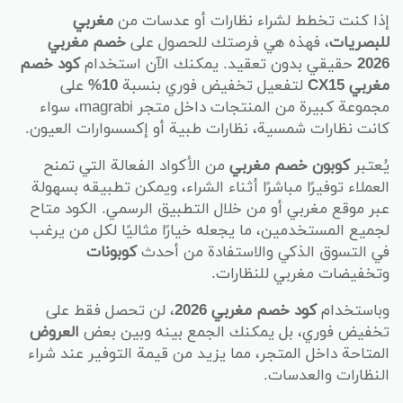
إذا كنت تخطط لشراء نظارات أو عدسات من
مغربي
للبصريات
، فهذه هي فرصتك للحصول على
خصم مغربي
2026
حقيقي بدون تعقيد. يمكنك الآن استخدام
كود خصم
مغربي CX15
لتفعيل تخفيض فوري بنسبة
10%
على
مجموعة كبيرة من المنتجات داخل متجر magrabi، سواء
كانت نظارات شمسية، نظارات طبية أو إكسسوارات العيون.
يُعتبر
كوبون خصم مغربي
من الأكواد الفعالة التي تمنح
العملاء توفيرًا مباشرًا أثناء الشراء، ويمكن تطبيقه بسهولة
عبر موقع مغربي أو من خلال التطبيق الرسمي. الكود متاح
لجميع المستخدمين، ما يجعله خيارًا مثاليًا لكل من يرغب
في التسوق الذكي والاستفادة من أحدث
كوبونات
وتخفيضات مغربي للنظارات.
وباستخدام
كود خصم مغربي 2026
، لن تحصل فقط على
تخفيض فوري، بل يمكنك الجمع بينه وبين بعض
العروض
المتاحة داخل المتجر، مما يزيد من قيمة التوفير عند شراء
النظارات والعدسات.