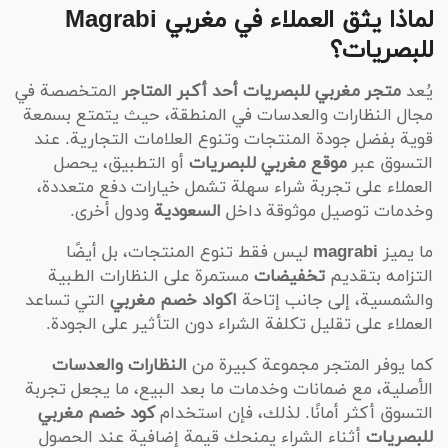
لماذا يثق العملاء في مغربي Magrabi
للبصريات؟
يُعد
متجر مغربي للبصريات أحد أكبر المتاجر
المتخصصة في
مجال النظارات والعدسات في المنطقة، حيث يتمتع بسمعة
قوية بفضل جودة المنتجات وتنوع العلامات التجارية. عند
التسوق عبر
موقع مغربي للبصريات
أو التطبيق، يحصل
العملاء على تجربة شراء سهلة تشمل خيارات دفع متعددة،
وخدمات توصيل موثوقة داخل
السعودية
ودول أخرى.
ما يميز
magrabi
ليس فقط تنوع المنتجات، بل أيضًا
التزامه بتقديم
تخفيضات
مستمرة على النظارات الطبية
والشمسية، إلى جانب إتاحة
اكواد خصم مغربي
التي تساعد
العملاء على تقليل تكلفة الشراء دون التأثير على الجودة.
كما يوفر المتجر مجموعة كبيرة من
النظارات والعدسات
الأصلية، مع ضمانات وخدمات ما بعد البيع، ما يجعل تجربة
التسوق أكثر أمانًا. لذلك، فإن استخدام
كود خصم مغربي
للبصريات
أثناء الشراء يمنحك قيمة إضافية عند الحصول