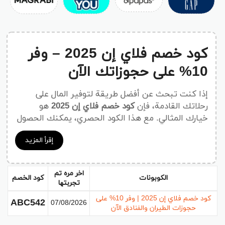
كود خصم فلاي إن 2025 – وفر
10% على حجوزاتك الآن
إذا كنت تبحث عن أفضل طريقة لتوفير المال على
رحلاتك القادمة، فإن
كود خصم فلاي إن 2025
هو
خيارك المثالي. مع هذا الكود الحصري، يمكنك الحصول
على
خصم 10%
على حجوزات الفنادق، بالإضافة إلى
إقرأ المزيد
خصومات أخرى على تذاكر الطيران وباقات العطلات.
سواء كنت تخطط لرحلة عمل أو إجازة عائلية أو حتى
شهر عسل، فإن فلاي إن توفر لك تجربة حجز سهلة،
اخر مره تم
آمنة، واقتصادية.
الكوبونات
كود الخصم
تجربتها
كود خصم فلاي إن 2025 | وفر 10% على
💡 ما هو كود خصم فلاي إن؟
ABC542
07/08/2026
حجوزات الطيران والفنادق الآن