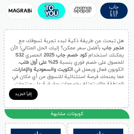
هل تبحث عن طريقة ذكية لبدء تجربة تسوقك مع
متجر جاب
بأفضل سعر ممكن؟ إليك الحل المثالي! الآن
يمكنك استخدام
كود خصم جاب 2025
الحصري
S32
للحصول على خصم فوري بنسبة
25% على أول طلب
.
الكوبون فعال ويعمل في
الكويت والسعودية والإمارات
،
مما يمنحك فرصة استثنائية للتسوق من أي مكان في
المنطقة والاستمتاع بخصومات حقيقية على منتجات
جاب الأصلية.
إقرأ المزيد
لماذا تختار كود خصم جاب 2025؟
كوبونات مشابهة
التسوق مع جاب ليس مجرد شراء ملابس، بل هو تجربة
متكاملة للجودة والموضة العصرية. ومع
كود الخصم
S32
، تزداد هذه التجربة متعة، حيث ستحصل على: