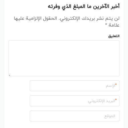
أضفها إلى سلة التسوق الخاصة بك.
أخبر الآخرين ما المبلغ الذي وفرته
عند إتمام الشراء، أدخل الكود
S32
في خانة “كود
لن يتم نشر بريدك الإلكتروني.
الحقول الإلزامية عليها
الخصم”.
علامة
*
اضغط على تطبيق، وسيتم خصم
25%
تلقائيًا من
قيمة الطلب.
التعليق
المنتجات المشمولة في الخصم
مع
كود خصم جاب 2025
الحصري والفعال، ستحصل
على خصم
25%
على
جميع المنتجات
دون استثناء.
سواء كنت تبحث عن ملابس يومية مريحة أو أزياء
رسمية أنيقة، فالكوبون
S32
يمنحك فرصة مثالية
*
للتسوق بأقل سعر. وتشمل الأقسام التي يغطيها الخصم
ما يلي:
*
الأزياء الرجالية
: قمصان قطنية، تيشيرتات عصرية،
بناطيل جينز، جاكيتات ومعاطف، بالإضافة إلى
الملابس الرياضية العملية.