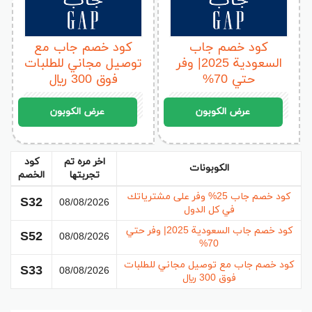
خصم 25% حقيقي على أول طلب
.
كود خصم جاب
كود خصم جاب مع
كوبون
حصري وفعال
في عام 2025.
السعودية 2025| وفر
توصيل مجاني للطلبات
إمكانية الاستفادة من الخصم في
السعودية والكويت
حتي 70%
فوق 300 ريال
والإمارات
.
S33
S52
سريان الكود على
جميع المنتجات دون استثناء
.
عرض الكوبون
عرض الكوبون
تجربة تسوق آمنة عبر الموقع الرسمي لجاب.
اخر مره تم
كود
كيفية استخدام كود خصم جاب S32
الكوبونات
تجربتها
الخصم
خطوات تطبيق الكوبون بسيطة للغاية ولا تحتاج إلى
كود خصم جاب 25% وفر على مشترياتك
S32
08/08/2026
في كل الدول
خبرة سابقة في التسوق عبر الإنترنت:
كود خصم جاب السعودية 2025| وفر حتي
S52
08/08/2026
قم بزيارة الموقع الرسمي لمتجر جاب في بلدك
70%
(السعودية، الكويت، أو الإمارات).
كود خصم جاب مع توصيل مجاني للطلبات
S33
08/08/2026
فوق 300 ريال
تصفح الأقسام المتنوعة واختر المنتجات التي
تناسبك.