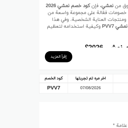
سوق من
نمشي
، فإن
كود خصم نمشي 2026
 خصومات فعّالة على مجموعة واسعة من
، ومنتجات العناية الشخصية. وفي هذا
ي PVV7
وكيفية استخدامه لتعظيم
ي 2026؟
إقرأ المزيد
، لكن الأسعار أحيانًا قد تكون مرتفعة
، فهو يمنحك فرصة الحصول
ر متعة وتوفيرًا.
اخر مره تم تجربتها
كود الخصم
شي
عبر الإنترنت، من خلال المواقع
لى وسائل التواصل الاجتماعي، حيث
PVV7
07/08/2026
 خصم نمشي PVV7
، يمكنك ضمان
 علامة
*
ئق قليلة. كل ما عليك فعله هو: