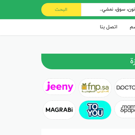
البحث
صم
اتصل بنا
ة