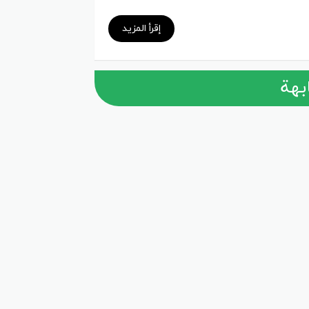
إقرأ المزيد
بهة