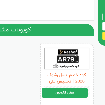
7%
كوبونات مشا
كود خصم عسل رشوف
2026 | تخفيض على
جميع منتجات Rashof
AR79
عرض الكوبون