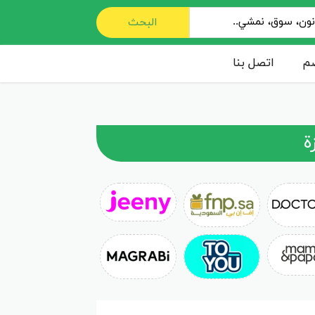
البحث
صم
اتصل بنا
ة