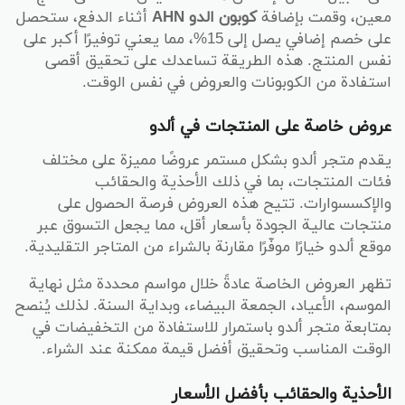
معين، وقمت بإضافة
كوبون الدو AHN
أثناء الدفع، ستحصل
على خصم إضافي يصل إلى 15%، مما يعني توفيرًا أكبر على
نفس المنتج. هذه الطريقة تساعدك على تحقيق أقصى
استفادة من الكوبونات والعروض في نفس الوقت.
عروض خاصة على المنتجات في ألدو
يقدم متجر ألدو بشكل مستمر عروضًا مميزة على مختلف
فئات المنتجات، بما في ذلك الأحذية والحقائب
والإكسسوارات. تتيح هذه العروض فرصة الحصول على
منتجات عالية الجودة بأسعار أقل، مما يجعل التسوق عبر
موقع ألدو خيارًا موفّرًا مقارنة بالشراء من المتاجر التقليدية.
تظهر العروض الخاصة عادةً خلال مواسم محددة مثل نهاية
الموسم، الأعياد، الجمعة البيضاء، وبداية السنة. لذلك يُنصح
بمتابعة متجر ألدو باستمرار للاستفادة من التخفيضات في
الوقت المناسب وتحقيق أفضل قيمة ممكنة عند الشراء.
الأحذية والحقائب بأفضل الأسعار