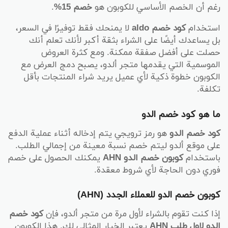
رغم أن الخصم الأساسي للكوبون هو
خصم 15%
.
استخدام
كود خصم aldo
لا يمنحك فقط توفيرًا في السعر،
بل يساعدك أيضًا على الشراء بثقة أكبر لأنك تعلم أنك
حصلت على أفضل صفقة ممكنة. ومع كثرة العروض
الموسمية التي يقدمها متجر ألدو، يصبح دمج العرض مع
الكوبون خطوة ذكية لأي عميل يريد شراء المنتجات بأقل
تكلفة.
ما هو كود خصم الدو
كود خصم الدو
هو رمز ترويجي يتم إدخاله أثناء عملية الدفع
على موقع ألدو ليتم خصم نسبة معينة من إجمالي الطلب.
باستخدام
كوبون خصم الدو AHN
يمكنك الحصول على خصم
فوري دون الحاجة لأي شروط معقدة.
كوبون خصم الدو للعملاء الجدد (AHN)
إذا كنت تقوم بالشراء لأول مرة من متجر ألدو، فإن
كود خصم
الدو لاول طلب AHN
يعتبر الخيار المثالي لك. هذا الكوبون