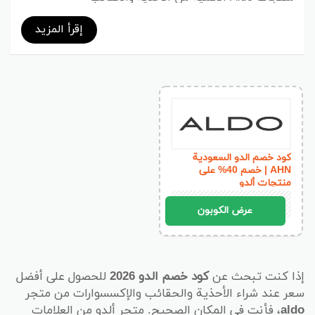
والإكسسوارات، مع تجربة تسوق سهلة وسريعة وتوفير
فوري على كل طلب.
إقرأ المزيد
كود خصم الدو السعودية
AHN | خصم 40% على
منتجات ألدو
AHN
عرض الكوبون
إذا كنت تبحث عن
كود خصم الدو 2026
للحصول على أفضل
سعر عند شراء الأحذية والحقائب والإكسسوارات من متجر
aldo
، فأنت في المكان الصحيح. متجر ألدو من العلامات