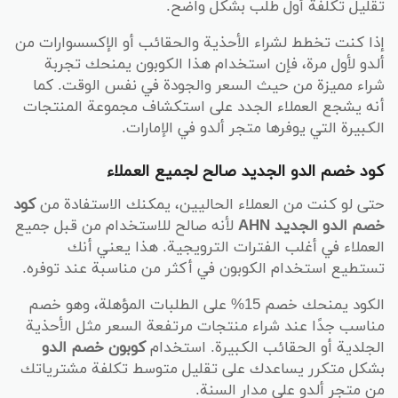
تقليل تكلفة أول طلب بشكل واضح.
إذا كنت تخطط لشراء الأحذية والحقائب أو الإكسسوارات من
ألدو لأول مرة، فإن استخدام هذا الكوبون يمنحك تجربة
شراء مميزة من حيث السعر والجودة في نفس الوقت. كما
أنه يشجع العملاء الجدد على استكشاف مجموعة المنتجات
الكبيرة التي يوفرها متجر ألدو في الإمارات.
كود خصم الدو الجديد صالح لجميع العملاء
حتى لو كنت من العملاء الحاليين، يمكنك الاستفادة من
كود
خصم الدو الجديد AHN
لأنه صالح للاستخدام من قبل جميع
العملاء في أغلب الفترات الترويجية. هذا يعني أنك
تستطيع استخدام الكوبون في أكثر من مناسبة عند توفره.
الكود يمنحك خصم 15% على الطلبات المؤهلة، وهو خصم
مناسب جدًا عند شراء منتجات مرتفعة السعر مثل الأحذية
الجلدية أو الحقائب الكبيرة. استخدام
كوبون خصم الدو
بشكل متكرر يساعدك على تقليل متوسط تكلفة مشترياتك
من متجر ألدو على مدار السنة.