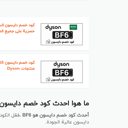
كود خصم دايسون ال
حصرية على جميع ال
كو
منتجات Dyson
ما هوا احدث كود خصم دايسون
أحدث كود خصم دايسون هو BF6
،فعّل الكو
دايسون عالية الجودة.