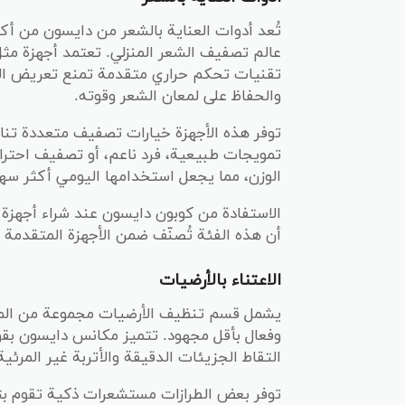
تُعد أدوات العناية بالشعر من دايسون من أك
عالم تصفيف الشعر المنزلي. تعتمد أجهزة مث
تقنيات تحكم حراري متقدمة تمنع تعريض الش
والحفاظ على لمعان الشعر وقوته.
توفر هذه الأجهزة خيارات تصفيف متعددة تن
تمويجات طبيعية، فرد ناعم، أو تصفيف احترا
الوزن، مما يجعل استخدامها اليومي أكثر سهو
الاستفادة من كوبون دايسون عند شراء أجهزة 
أن هذه الفئة تُصنّف ضمن الأجهزة المتقدمة ذ
الاعتناء بالأرضيات
يشمل قسم تنظيف الأرضيات مجموعة من المك
وفعال بأقل مجهود. تتميز مكانس دايسون بقو
التقاط الجزيئات الدقيقة والأتربة غير المرئية
توفر بعض الطرازات مستشعرات ذكية تقوم بت