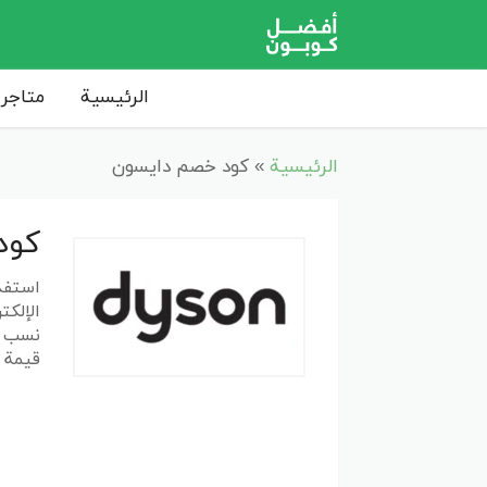
الرئيسية
متاجر 
الرئيسية
»
كود خصم دايسون
كود خصم 
استفد
الإلكت
نسب خ
قيمة 