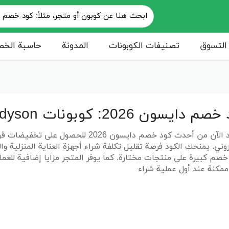
التسوق
تصنيفات الكوبونات
المدونة
حاسبة الخ
دايسون 2026: كوبونات dyson فعالة وحصريه
 الآن من
أحدث كود خصم دايسون 2026
للحصول على تخفيضات قوي
روني. يمنحك الكود فرصة تقليل تكلفة شراء أجهزة العناية المنزلي
صم كبيرة على منتجات مختارة. كما يوفر المتجر مزايا إضافية للعم
ممكنة عند أول عملية شراء