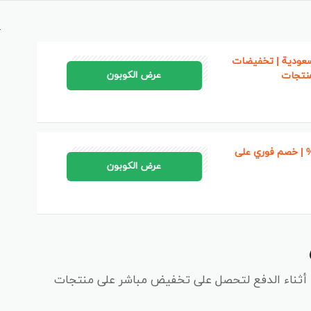
أ
سعودية | تخفيضات
BF6
عرض الكوبون
منتجات
د خصم دايسون 5% | خصم فوري على
BF6
عرض الكوبون
د أثناء الدفع لتحصل على تخفيض مباشر على منتجات